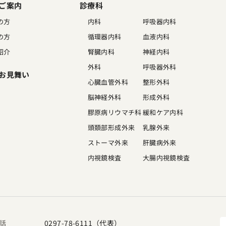
ご案内
診療科
の方
内科
呼吸器内科
の方
循環器内科
血液内科
紹介
腎臓内科
神経内科
外科
呼吸器外科
お見舞い
心臓血管外科
整形外科
脳神経外科
形成外科
膠原病リウマチ科
緩和ケア内科
頭頚部形成外来
乳腺外来
ストーマ外来
肝臓病外来
内視鏡検査
大腸内視鏡検査
話
0297-78-6111（代表）