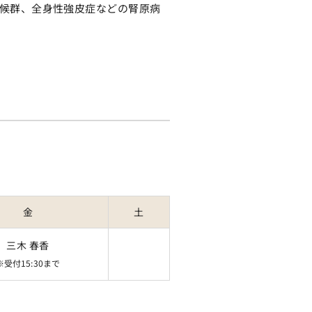
候群、全身性強皮症などの腎原病
金
土
三木 春香
※受付15:30まで