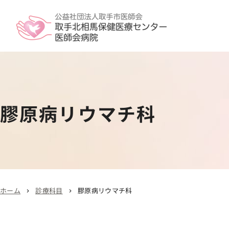
膠原病リウマチ科
ホーム
診療科目
膠原病リウマチ科
chevron_right
chevron_right