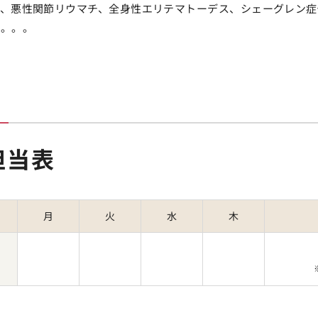
チ、悪性関節リウマチ、全身性エリテマトーデス、シェーグレン症
患。。。
担当表
月
火
水
木