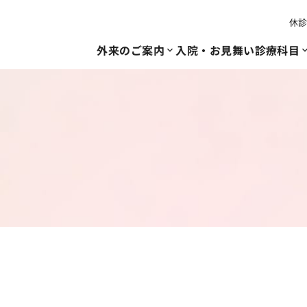
休
外来のご案内
入院・お見舞い
診療科目
expand_more
expand_
外来のご案内
診療科目
健診・人間ドック
当院について
採用情報
内科
募集要項
病院長ご挨拶
初診の方
人間ドック
呼吸器内科
看護部
病院理念
脳ドック
再診の方（
血液内科
沿革
医師紹介
巡回健診
腎臓内科
フロアーご案
健診部門の装
外科
呼吸器外科
整形外科
脳神経外科
膠原病リウマチ科
緩和ケア内科
乳腺外来
ストーマ外来
内視鏡検査
大腸内視鏡検査