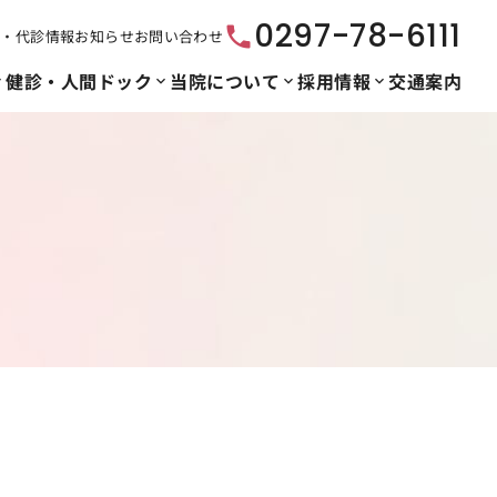
0297-78-6111
phone
診・代診情報
お知らせ
お問い合わせ
健診・人間ドック
当院について
採用情報
交通案内
more
expand_more
expand_more
expand_more
予約あり）
循環器内科
エントリーフォーム
施設内健診
施設基準
再診の方（予約なし）
内
置
神経内科
病院からのお知らせ
心臓血管外科
形成外科
頭頚部形成外来
肝臓病外来